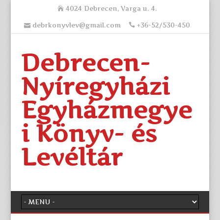
4024 Debrecen, Varga u. 4.
debrkonyvlev@gmail.com
+36-52/530-450
Debrecen-
Nyíregyházi
Egyházmegye
i Könyv- és
Levéltár