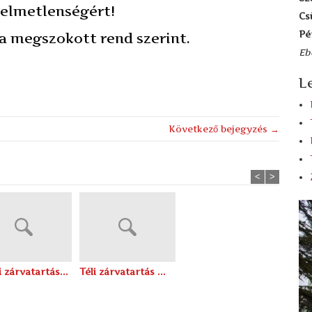
yelmetlenségért!
Cs
Pé
 a megszokott rend szerint.
Eb
L
Következő bejegyzés →
<
>
 zárvatartás...
Téli zárvatartás ...