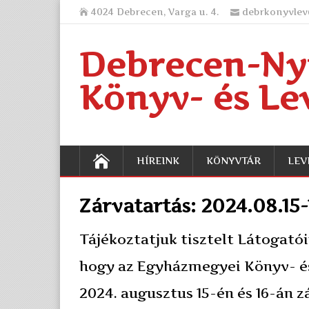
4024 Debrecen, Varga u. 4.
debrkonyvle
Debrecen-Ny
Könyv- és Le
HÍREINK
KÖNYVTÁR
LEV
Zárvatartás: 2024.08.15-
Tájékoztatjuk tisztelt Látogatói
hogy az Egyházmegyei Könyv- é
2024. augusztus 15-én és 16-án zá