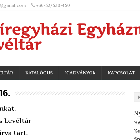
v@gmail.com
+36-52/530-450
íregyházi Egyház
véltár
ÉLTÁR
KATALÓGUS
KIADVÁNYOK
KAPCSOLAT
16.
nkat,
N
s Levéltár
Hé
Ke
rva tart.
Sz