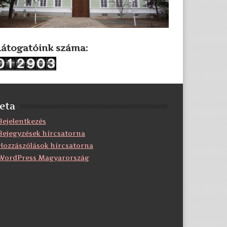
Látogatóink száma:
eta
Bejelentkezés
Bejegyzések hírcsatorna
Hozzászólások hírcsatorna
WordPress Magyarország