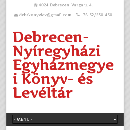
4024 Debrecen, Varga u. 4.
debrkonyvlev@gmail.com
+36-52/530-450
Debrecen-
Nyíregyházi
Egyházmegye
i Könyv- és
Levéltár