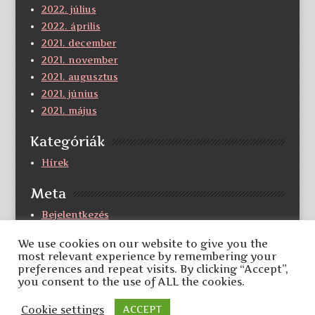
2022. július
2022. április
2021. december
2021. november
2021. augusztus
2021. június
2021. május
Kategóriák
Hírek
Meta
Bejelentkezés
Bejegyzések hírcsatorna
We use cookies on our website to give you the
Hozzászólások hírcsatorna
most relevant experience by remembering your
WordPress Magyarország
preferences and repeat visits. By clicking “Accept”,
you consent to the use of ALL the cookies.
Cookie settings
ACCEPT
Archivum et Bibliohteca Dioecesis Debrecenensis-