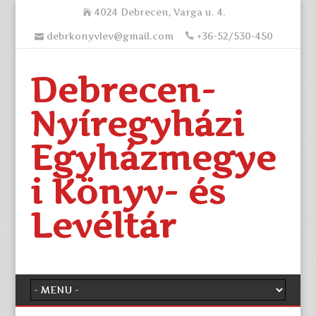
4024 Debrecen, Varga u. 4.
debrkonyvlev@gmail.com
+36-52/530-450
Debrecen-
Nyíregyházi
Egyházmegye
i Könyv- és
Levéltár