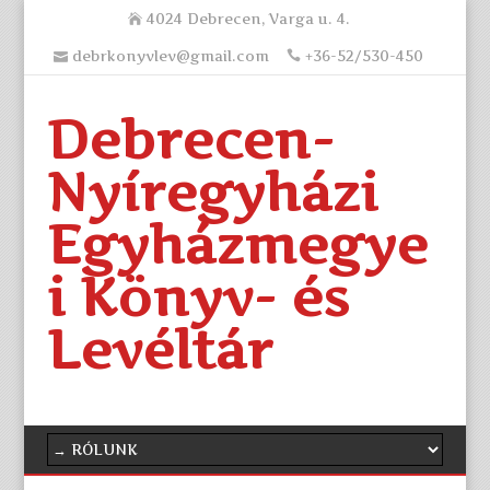
4024 Debrecen, Varga u. 4.
debrkonyvlev@gmail.com
+36-52/530-450
Debrecen-
Nyíregyházi
Egyházmegye
i Könyv- és
Levéltár